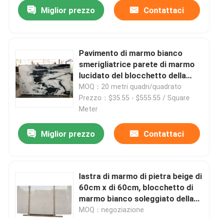
Miglior prezzo
Contattaci
Pavimento di marmo bianco
smerigliatrice parete di marmo
lucidato del blocchetto della
pietra delle mattonelle delle
MOQ：20 metri quadri/quadrato
lastre del nero esotico del panda
Prezzo：$35.55 - $555.55 / Square
delle cime della cucina
Meter
Miglior prezzo
Contattaci
Casa.
lastra di marmo di pietra beige di
Prodotti
60cm x di 60cm, blocchetto di
marmo bianco soleggiato della
pietra delle mattonelle delle
MOQ：negoziazione
Su di noi