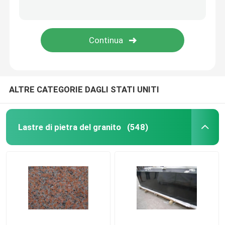
marmo di legno della vena
Lastra dell'onyx della giada
pietra artificiale al quarzo
ALTRE CATEGORIE DAGLI STATI UNITI
Pietra artificiale della cultura
Lastre di pietra del granito
(548)
controsoffitti di pietra naturali
camini di pietra naturali
medaglione del getto di acqua