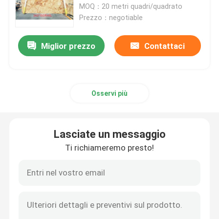
MOQ：20 metri quadri/quadrato
Prezzo：negotiable
Mattonelle di pietra del granito
Miglior prezzo
Contattaci
Pietra lucidata del granito
Pietra fiammeggiata del granito
Osservi più
Lastra di pietra di marmo
Lasciate un messaggio
Ti richiameremo presto!
mattonelle di pietra di marmo
pietra di marmo bianca
Lastra di marmo beige