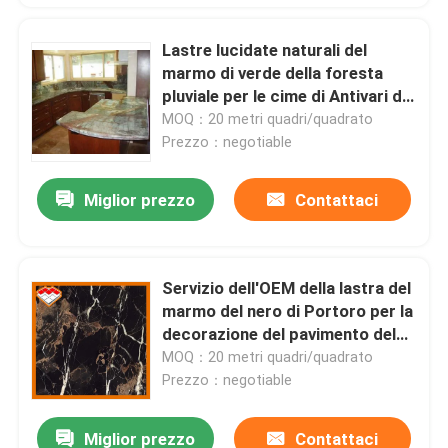
Lastre lucidate naturali del
marmo di verde della foresta
pluviale per le cime di Antivari del
controsoffitto della cucina
MOQ：20 metri quadri/quadrato
Prezzo：negotiable
Miglior prezzo
Contattaci
Servizio dell'OEM della lastra del
marmo del nero di Portoro per la
decorazione del pavimento del
bagno
MOQ：20 metri quadri/quadrato
Prezzo：negotiable
Miglior prezzo
Contattaci