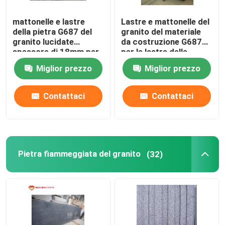
mattonelle e lastre
Lastre e mattonelle del
della pietra G687 del
granito del materiale
granito lucidate
da costruzione G687
spessore di 18mm per
per le lastre delle
la decorazione
piastrelle per
Miglior prezzo
Miglior prezzo
pavimento della parete
Contattaci
Contattaci
Pietra fiammeggiata del granito
(32)