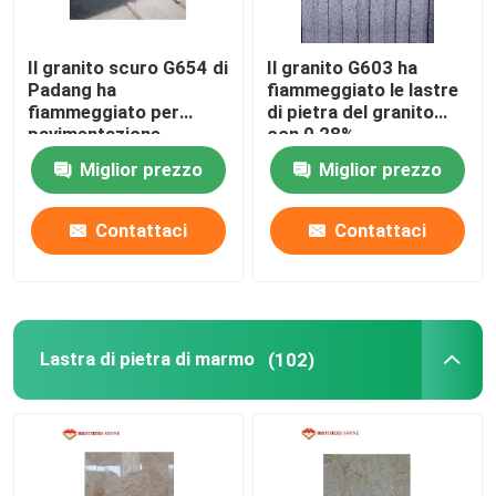
Il granito scuro G654 di
Il granito G603 ha
Padang ha
fiammeggiato le lastre
fiammeggiato per
di pietra del granito
pavimentazione
con 0,28%
dell'interno/all'aperto
assorbimenti di acqua
Miglior prezzo
Miglior prezzo
del pavimento
Contattaci
Contattaci
Lastra di pietra di marmo
(102)