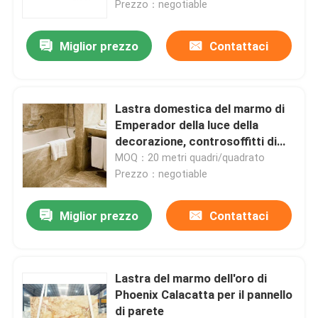
solette del Pakistan
Prezzo：negotiable
Visita alla fabbrica
Miglior prezzo
Contattaci
Controllo della qualità
Lastra domestica del marmo di
Emperador della luce della
Contattaci
decorazione, controsoffitti di
marmo del bagno
MOQ：20 metri quadri/quadrato
Prezzo：negotiable
Notizie
Miglior prezzo
Contattaci
Casi
Chiedi un preventivo
Lastra del marmo dell'oro di
Phoenix Calacatta per il pannello
Lastre di pietra del granito
di parete