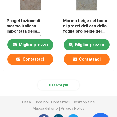
Progettazione di
Marmo beige del buon
marmo italiana
di prezzi dell'oro della
importata della
foglia oro beige del
pavimentazione di oro
marmo per
della Turchia della
progettazione
Miglior prezzo
Miglior prezzo
foglia delle mattonelle
domestica del tempio
reali del marmo
del marmo della
decorazione per la
Contattaci
Contattaci
casa
Osservi più
Casa
Circa noi
Contattaci
Desktop Site
Mappa del sito
Privacy Policy