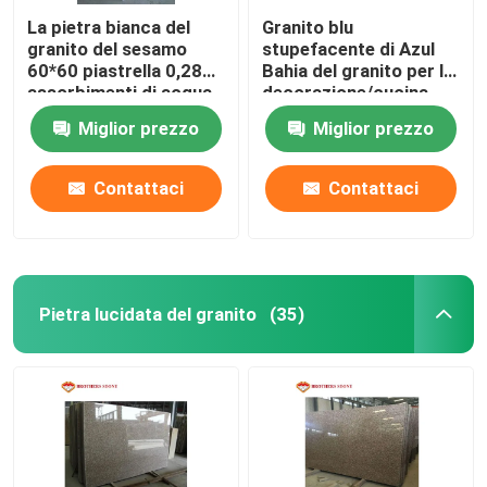
La pietra bianca del
Granito blu
granito del sesamo
stupefacente di Azul
60*60 piastrella 0,28%
Bahia del granito per la
assorbimenti di acqua
decorazione/cucina
superiori dell'hotel
Miglior prezzo
Miglior prezzo
Contattaci
Contattaci
Pietra lucidata del granito
(35)