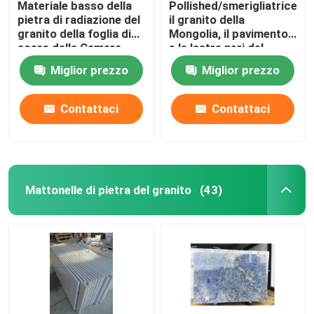
Materiale basso della
Pollished/smerigliatrice
pietra di radiazione del
il granito della
tessere di vetro
granito della foglia di
Mongolia, il pavimento
acero della Camera
e le lastre neri del
G652 delle lastre rosse
granito della
Miglior prezzo
Miglior prezzo
colonne di pietra naturali
della pietra
decorazione
Contattaci
Contattaci
Mattonelle di pietra del granito
(43)