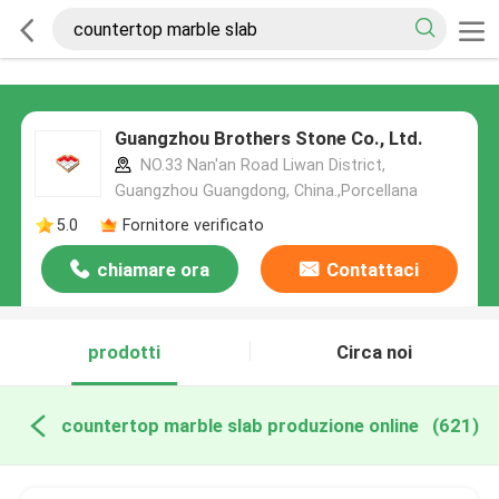
Guangzhou Brothers Stone Co., Ltd.
NO.33 Nan'an Road Liwan District,
Guangzhou Guangdong, China.,Porcellana
5.0
Fornitore verificato
chiamare ora
Contattaci
prodotti
Circa noi
countertop marble slab produzione online
(621)