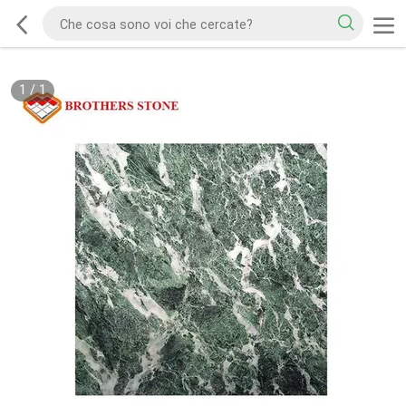
1
/
1