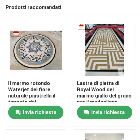
Prodotti raccomandati
Il marmo rotondo
Lastra di pietra di
Waterjet del fiore
Royal Wood del
naturale piastrella il
marmo giallo del grano
Casa.
tappeto del
per il medaglione
medaglione
Waterjet dell'ingresso
Invia richiesta
Invia richiesta
Prodotti
Su di noi