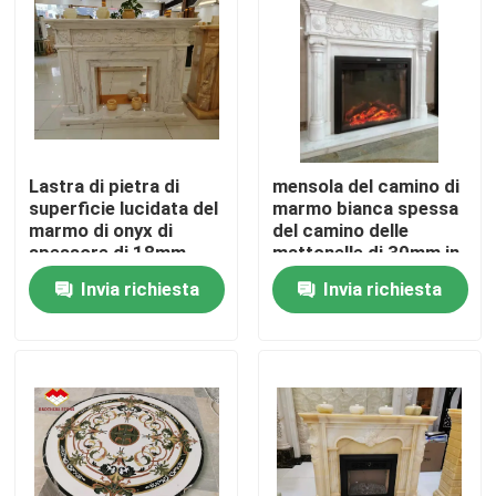
Visita alla fabbrica
Controllo della qualità
Lastra di pietra di
mensola del camino di
Contattaci
superficie lucidata del
marmo bianca spessa
marmo di onyx di
del camino delle
spessore di 18mm
mattonelle di 30mm in
Notizie
tutto le ispirazioni di
Invia richiesta
Invia richiesta
bordi
Casi
Chiedi un preventivo
Lastre di pietra del granito