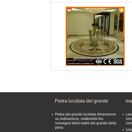
Pietra lucidata del granito
mat
Pietra del granito lucidata dimensione
Las
su ordinazione, mattonelle blu
che
norvegesi delle lastre del granito della
com
perla
Uso