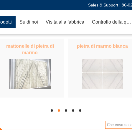
Sales & Support :
86-0
odotti
Su di noi
Visita alla fabbrica
Controllo della qualità
mattonelle di pietra di
pietra di marmo bianca
marmo
hd
hd
hd
hd
hd