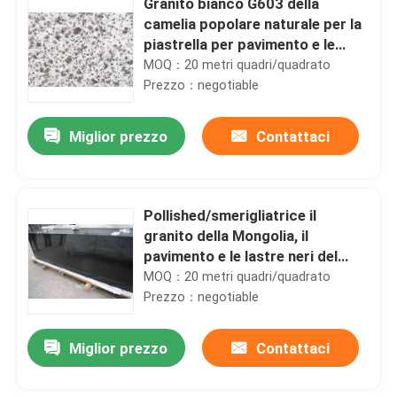
Granito bianco G603 della
camelia popolare naturale per la
piastrella per pavimento e le
scale
MOQ：20 metri quadri/quadrato
Prezzo：negotiable
Miglior prezzo
Contattaci
Pollished/smerigliatrice il
granito della Mongolia, il
pavimento e le lastre neri del
granito della decorazione
MOQ：20 metri quadri/quadrato
Prezzo：negotiable
Miglior prezzo
Contattaci