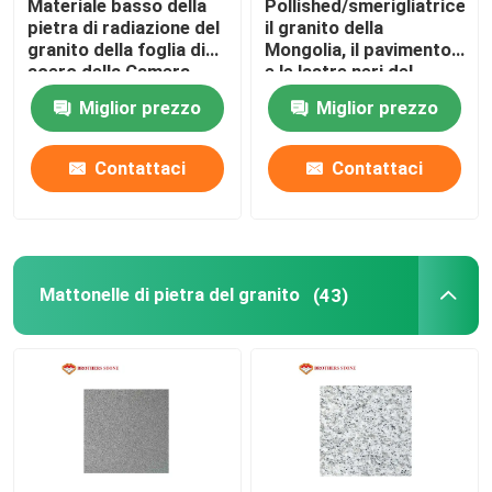
Materiale basso della
Pollished/smerigliatrice
pietra di radiazione del
il granito della
granito della foglia di
Mongolia, il pavimento
marmo di legno della vena
acero della Camera
e le lastre neri del
G652 delle lastre rosse
granito della
Miglior prezzo
Miglior prezzo
della pietra
decorazione
Lastra dell'onyx della giada
Contattaci
Contattaci
pietra artificiale al quarzo
Pietra artificiale della cultura
Mattonelle di pietra del granito
(43)
controsoffitti di pietra naturali
camini di pietra naturali
medaglione del getto di acqua