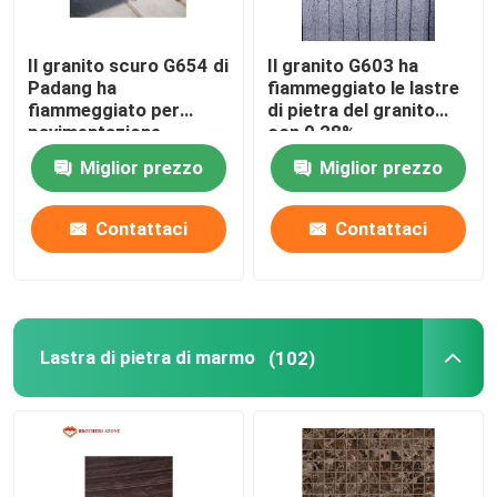
Il granito scuro G654 di
Il granito G603 ha
Padang ha
fiammeggiato le lastre
fiammeggiato per
di pietra del granito
pavimentazione
con 0,28%
dell'interno/all'aperto
assorbimenti di acqua
Miglior prezzo
Miglior prezzo
del pavimento
Contattaci
Contattaci
Lastra di pietra di marmo
(102)