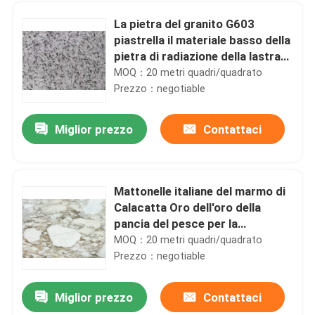
La pietra del granito G603
piastrella il materiale basso della
pietra di radiazione della lastra
di cristallo di Padang
MOQ：20 metri quadri/quadrato
Prezzo：negotiable
Miglior prezzo
Contattaci
Mattonelle italiane del marmo di
Calacatta Oro dell'oro della
Casa.
pancia del pesce per la
decorazione interna di lusso
MOQ：20 metri quadri/quadrato
Prezzo：negotiable
Prodotti
Miglior prezzo
Contattaci
Le piastrelle per pavimento porno rosa naturali del granito, granito lucidato non piastrella radiazione
Su di noi