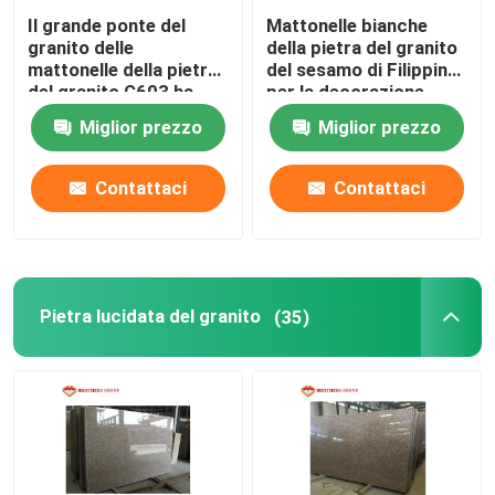
Il grande ponte del
Mattonelle bianche
tessere di vetro
granito delle
della pietra del granito
mattonelle della pietra
del sesamo di Filippine
del granito G603 ha
per la decorazione
visto la tolleranza di
dell'interno ed
colonne di pietra naturali
Miglior prezzo
Miglior prezzo
spessore di +/-1mm
all'aperto
Contattaci
Contattaci
Pietra lucidata del granito
(35)