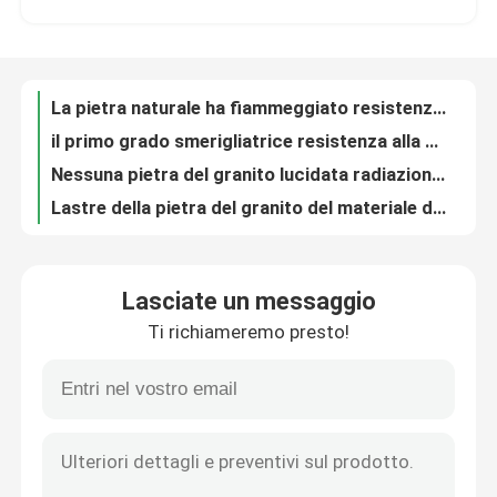
La pietra naturale ha fiammeggiato resistenza della macchia del granito giallo sabbia della pietra G682 del granito la forte
il primo grado smerigliatrice resistenza alla corrosione della lastra grigia della pietra per lastricati delle lastre del granito G603 la buona
Visita alla fabbrica
Nessuna pietra del granito lucidata radiazione, pietra del granito di Nerone Assoluto su misura
Lastre della pietra del granito del materiale da costruzione, mattonelle del granito di Nerone Assoluto
Controllo della qualità
Il materiale da costruzione ha fiammeggiato Nerone Assoluto Granito, lastra del granito della galassia del nero della Cina
Alto granito lucidato di Forest Green tagliato per graduare i tamponi a cuscinetti per lucidare secondo la misura del granito
Contattaci
Le mattonelle del tono del granito del materiale da costruzione, granito bianco dell'India G603 piastrellano 60x60
Il grande ponte del granito delle mattonelle della pietra del granito G603 ha visto la tolleranza di spessore di +/-1mm
Notizie
Mattonelle bianche della pietra del granito del sesamo di Filippine per la decorazione dell'interno ed all'aperto
Lasciate un messaggio
La pietra bianca del granito del sesamo su ordinazione di dimensione piastrella 0,28% assorbimenti di acqua
Ti richiameremo presto!
Taglio lucidato livello rosso vermiglio delle mattonelle della pietra del granito dell'India - - dimensione per il vaso
Casi
Pietra fiammeggiata lucidata del granito, lastra rossa del granito del fiore imperiale dell'India
Il colore di Brown ha fiammeggiato resistenza alla compressione della lastra di pietra del granito la buona
Chiedi un preventivo
L'alto granito lucidato della struttura della finestra del granito G664 piastrella 60x60 nessun inquinamento
Alte mattonelle della pietra del granito di stabilità termica G664 per i punti e le scale del granito
Lastre di pietra del granito