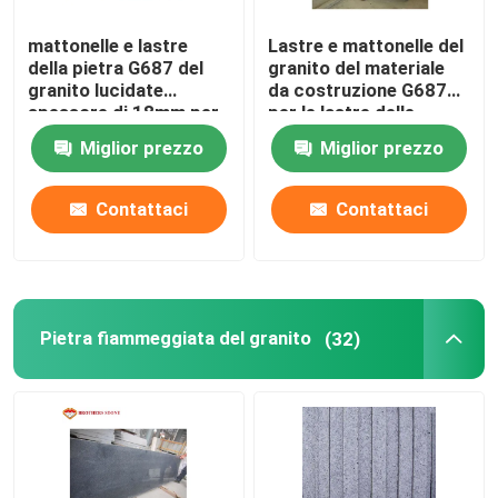
mattonelle e lastre
Lastre e mattonelle del
della pietra G687 del
granito del materiale
granito lucidate
da costruzione G687
spessore di 18mm per
per le lastre delle
la decorazione
piastrelle per
Miglior prezzo
Miglior prezzo
pavimento della parete
Contattaci
Contattaci
Pietra fiammeggiata del granito
(32)