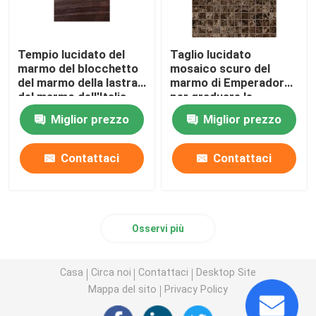
Tempio lucidato del
Taglio lucidato
marmo del blocchetto
mosaico scuro del
del marmo della lastra
marmo di Emperador
del marmo dell'Italia
per graduare le
Eramosa per la casa
mattonelle secondo la
Miglior prezzo
Miglior prezzo
misura di marmo per le
mattonelle della parete
Contattaci
Contattaci
Osservi più
Casa
Circa noi
Contattaci
Desktop Site
Mappa del sito
Privacy Policy