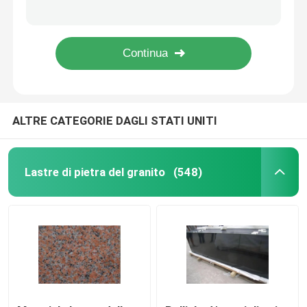
Mattonelle bianche del granito G439 tagliate alla dimensione per il controsoffitto del bagno del granito
lastre di pietra naturali del ranite del granito di verde della farfalla del verde per le mattonelle 60x60
Mattonelle di pietra del granito
Lucidato/smerigliatrice le mattonelle della pietra del granito G562, lastra rossa del granito della foglia di acero
Livello rosso del granito dell'acero classico di stile G562 lucidato per la palla della fontana
Pietra lucidata del granito
ALTRE CATEGORIE DAGLI STATI UNITI
Pietra fiammeggiata del granito
Lastra di pietra di marmo
Lastre di pietra del granito
(548)
mattonelle di pietra di marmo
pietra di marmo bianca
Lastra di marmo beige