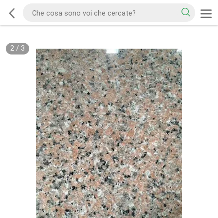
2
/
3