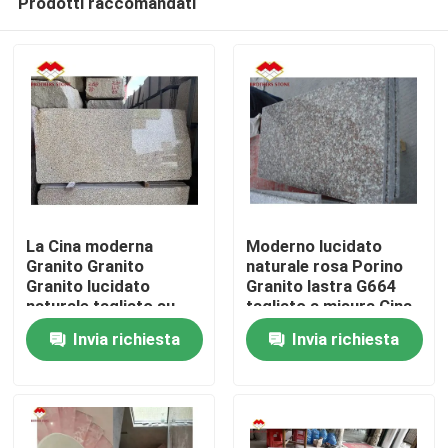
Prodotti raccomandati
La Cina moderna
Moderno lucidato
Granito Granito
naturale rosa Porino
Granito lucidato
Granito lastra G664
naturale tagliato su
tagliato a misura Cina
Casa.
misura Cina rosa
rosa porno Rosa
Invia richiesta
Invia richiesta
porno rosa Granito
Prezzi
Prodotti
Su di noi