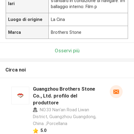
standard in condizione di navigare. Im
lari
ballaggio interno: Film p
Luogo di origine
La Cina
Marca
Brothers Stone
Osservi più
Circa noi
Guangzhou Brothers Stone
Co., Ltd. profilo del
produttore
NO.33 Nan'an Road Liwan
District, Guangzhou Guangdong,
China. ,Porcellana
5.0