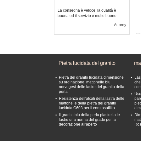
La consegna è veloce, la qualità è
buona ed il servizio è molto buono
—— Aubrey
Pietra lucidata del granito
mat
Pietra del granito lucidata dimensione
Las
su ordinazione, mattonelle blu
che
norvegesi delle lastre del granito della
com
perla
Uso
Resistenza dell'alcali della lastra delle
par
mattonelle della pietra del granito
pie
lucidata G603 per il controsoffitto
dim
Il granito blu della perla piastrella le
Dim
lastre una norma del grado per la
mat
decorazione all'aperto
Ros