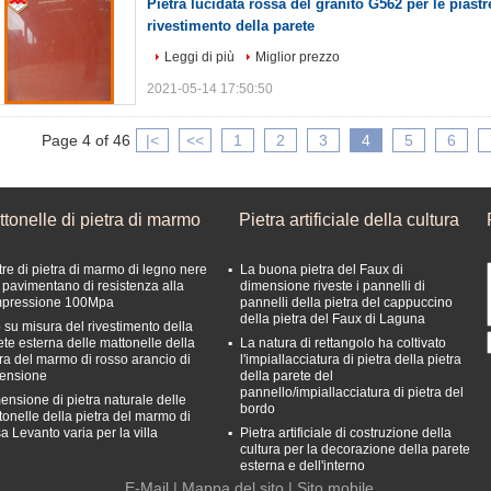
Pietra lucidata rossa del granito G562 per le piast
rivestimento della parete
Leggi di più
Miglior prezzo
2021-05-14 17:50:50
Page 4 of 46
|<
<<
1
2
3
4
5
6
tonelle di pietra di marmo
Pietra artificiale della cultura
tre di pietra di marmo di legno nere
La buona pietra del Faux di
 pavimentano di resistenza alla
dimensione riveste i pannelli di
pressione 100Mpa
pannelli della pietra del cappuccino
della pietra del Faux di Laguna
 su misura del rivestimento della
ete esterna delle mattonelle della
La natura di rettangolo ha coltivato
tra del marmo di rosso arancio di
l'impiallacciatura di pietra della pietra
ensione
della parete del
pannello/impiallacciatura di pietra del
ensione di pietra naturale delle
bordo
tonelle della pietra del marmo di
a Levanto varia per la villa
Pietra artificiale di costruzione della
cultura per la decorazione della parete
esterna e dell'interno
E-Mail
|
Mappa del sito
| Sito mobile