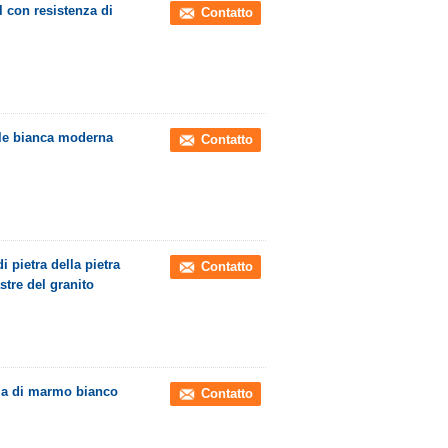
l con resistenza di
Contatto
ale bianca moderna
Contatto
pietra della pietra
Contatto
astre del granito
la di marmo bianco
Contatto