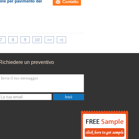
relle per pavimento del
Contatto
7
8
9
10
>>
>|
Richiedere un preventivo
Invii