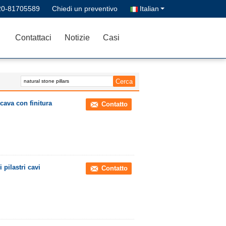
20-81705589
Chiedi un preventivo
Italian
Contattaci
Notizie
Casi
 cava con finitura
Contatto
 pilastri cavi
Contatto