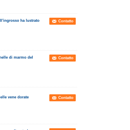
ll'ingrosso ha lustrato
Contatto
onelle di marmo del
Contatto
elle vene dorate
Contatto