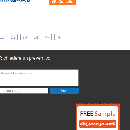
personalizzato la
Contatto
11
12
13
14
>>
>|
Richiedere un preventivo
Invii