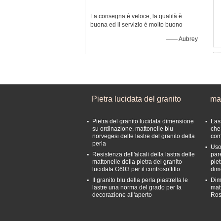
La consegna è veloce, la qualità è
buona ed il servizio è molto buono
—— Aubrey
Pietra lucidata del granito
mat
Pietra del granito lucidata dimensione
Las
su ordinazione, mattonelle blu
che
norvegesi delle lastre del granito della
com
perla
Uso
Resistenza dell'alcali della lastra delle
par
mattonelle della pietra del granito
pie
lucidata G603 per il controsoffitto
dim
Il granito blu della perla piastrella le
Dim
lastre una norma del grado per la
mat
decorazione all'aperto
Ros