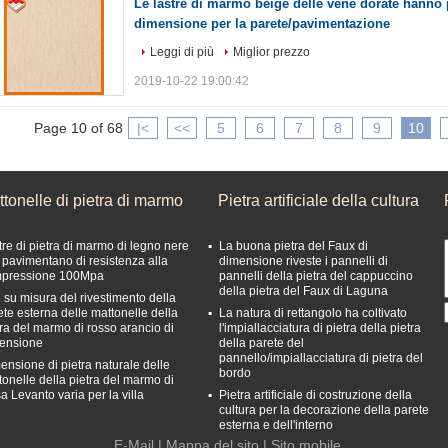
Le lastre di marmo beige delle vene dorate hanno 
dimensione per la parete/pavimentazione
Leggi di più
Miglior prezzo
2019-10-22 19:00:42
Page 10 of 68
|<
<<
5
6
7
8
9
10
tonelle di pietra di marmo
Pietra artificiale della cultura
tre di pietra di marmo di legno nere
La buona pietra del Faux di
 pavimentano di resistenza alla
dimensione riveste i pannelli di
pressione 100Mpa
pannelli della pietra del cappuccino
della pietra del Faux di Laguna
 su misura del rivestimento della
ete esterna delle mattonelle della
La natura di rettangolo ha coltivato
tra del marmo di rosso arancio di
l'impiallacciatura di pietra della pietra
ensione
della parete del
pannello/impiallacciatura di pietra del
ensione di pietra naturale delle
bordo
tonelle della pietra del marmo di
a Levanto varia per la villa
Pietra artificiale di costruzione della
cultura per la decorazione della parete
esterna e dell'interno
E-Mail
|
Mappa del sito
| Sito mobile