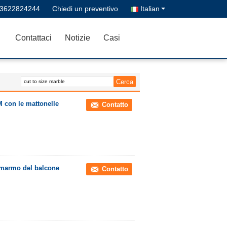
13622824244
Chiedi un preventivo
Italian
Contattaci
Notizie
Casi
M con le mattonelle
Contatto
di marmo del balcone
Contatto