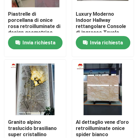
Piastrelle di
Luxury Moderno
Visita alla fabbrica
porcellana di onice
Indoor Hallway
rosa retroilluminate di
rettangolare Console
design geometrico
di ingresso Tavolo
Controllo della qualità
piastrelle di tavolo
Marmo Polacco Italia
Invia richiesta
Invia richiesta
rosa chiaro prezzo
Arabescato Marmo
all'ingrosso scale di
Piano di supporto
Contattaci
onice rosa traslucide
Marmo
Notizie
Casi
Chiedi un preventivo
Granito alpino
Al dettaglio vene d'oro
traslucido brasiliano
retroilluminate onice
super cristallino
spider bianco
Lastre di pietra del granito