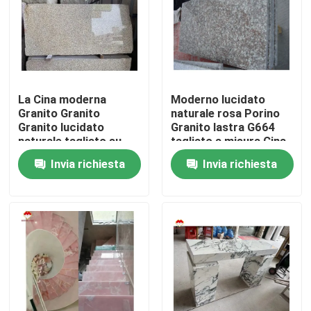
La Cina moderna
Moderno lucidato
Granito Granito
naturale rosa Porino
Granito lucidato
Granito lastra G664
naturale tagliato su
tagliato a misura Cina
misura Cina rosa
rosa porno Rosa
Invia richiesta
Invia richiesta
porno rosa Granito
Prezzi
Casa.
Prodotti
Su di noi