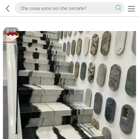
2
/
6