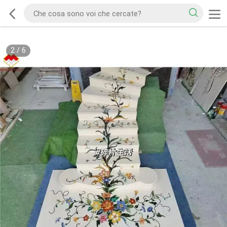
2
/
6