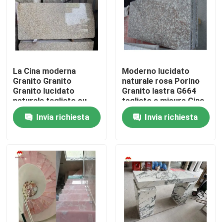
La Cina moderna
Moderno lucidato
Granito Granito
naturale rosa Porino
Granito lucidato
Granito lastra G664
naturale tagliato su
tagliato a misura Cina
misura Cina rosa
rosa porno Rosa
Invia richiesta
Invia richiesta
porno rosa Granito
Prezzi
Casa.
Prodotti
Su di noi