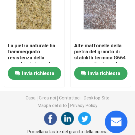
Mattonelle di pietra del granito
Pietra lucidata del granito
La pietra naturale ha
Alte mattonelle della
fiammeggiato
pietra del granito di
Pietra fiammeggiata del granito
resistenza della
stabilità termica G664
macchia del granito
per i punti e le scale
giallo sabbia della
del granito
Lastra di pietra di marmo
Invia richiesta
Invia richiesta
pietra G682 del
granito la forte
mattonelle di pietra di marmo
Casa
Circa noi
Contattaci
Desktop Site
Mappa del sito
Privacy Policy
pietra di marmo bianca
Lastra di marmo beige
Porcellana lastre del granito della cucina