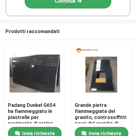
Continua
Prodotti raccomandati
Casa.
Padang Dunkel G654
Grande pietra
ha fiammeggiato le
fiammeggiata del
Prodotti
piastrelle per
granito, controsoffitti
pavimento di pietra
scuri del granito di
delle lastre del granito
G654 Padang
Invia richiesta
Invia richiesta
Su di noi