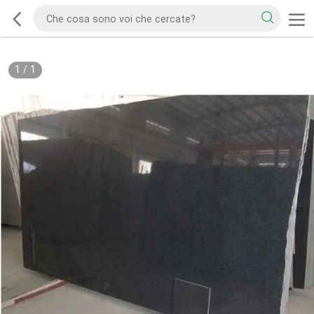
1
/
1