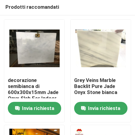
Prodotti raccomandati
decorazione
Grey Veins Marble
semibianca di
Backlit Pure Jade
600x300x15mm Jade
Onyx Stone bianca
Casa
Onyx Slab For Indoor
Invia richiesta
Invia richiesta
Chi siamo
Contatti