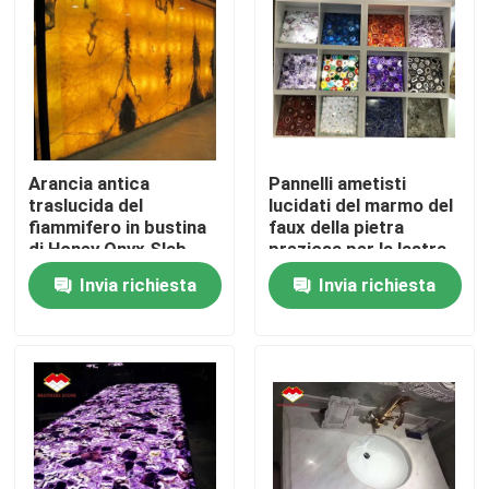
Prodotti
Lastre di pietra del granito
Arancia antica
Pannelli ametisti
Mattonelle di pietra del granito
traslucida del
lucidati del marmo del
fiammifero in bustina
faux della pietra
di Honey Onyx Slab
preziosa per la lastra
Pietra lucidata del granito
Amber Marble
della parete della
Invia richiesta
Invia richiesta
decorazione
Pietra fiammeggiata del granito
Lastra di pietra di marmo
mattonelle di pietra di marmo