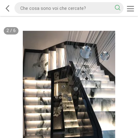
2
/
6