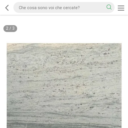
2
/
3