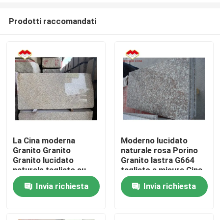
Prodotti raccomandati
La Cina moderna
Moderno lucidato
Granito Granito
naturale rosa Porino
Casa
Granito lucidato
Granito lastra G664
naturale tagliato su
tagliato a misura Cina
misura Cina rosa
rosa porno Rosa
Invia richiesta
Invia richiesta
Chi siamo
porno rosa Granito
Prezzi
Contatti