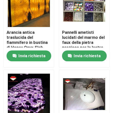
Visita alla fabbrica
Controllo della qualità
Arancia antica
Pannelli ametisti
traslucida del
lucidati del marmo del
fiammifero in bustina
faux della pietra
Contattaci
di Honey Onyx Slab
preziosa per la lastra
Amber Marble
della parete della
Invia richiesta
Invia richiesta
decorazione
Notizie
Casi
Chiedi un preventivo
Lastre di pietra del granito