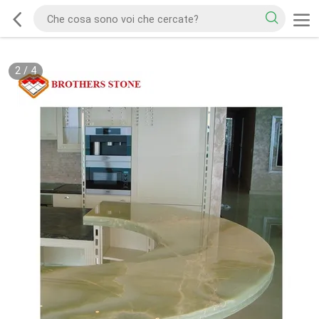
2
/
4