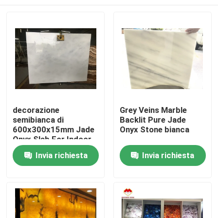
decorazione
Grey Veins Marble
semibianca di
Backlit Pure Jade
600x300x15mm Jade
Onyx Stone bianca
Onyx Slab For Indoor
Casa.
Invia richiesta
Invia richiesta
Prodotti
Su di noi