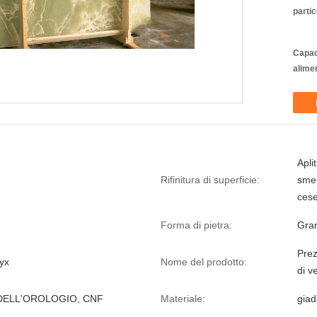
partic
Capac
alime
Aplit
Rifinitura di superficie:
smer
cese
Forma di pietra:
Gran
Prez
yx
Nome del prodotto:
di v
DELL'OROLOGIO, CNF
Materiale:
giad