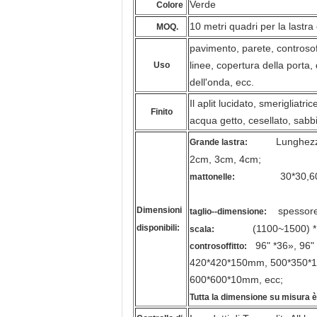
Verde
Colore
10 metri quadri per la lastra 
MOQ.
pavimento, parete, controsoff
linee, copertura della porta
Uso
dell'onda, ecc.
Il aplit lucidato, smerigliat
Finito
acqua getto, cesellato, sabb
Lunghezza 22
Grande lastra:
2cm, 3cm, 4cm;
30*30,60*60,6
mattonelle:
Dimensioni
spessore
taglio--dimensione:
disponibili:
(1100~1500) * (300
scala:
96" *36», 96" *
controsoffitto:
420*420*150mm, 500*350*1
600*600*10mm, ecc;
Tutta la dimensione su misura è