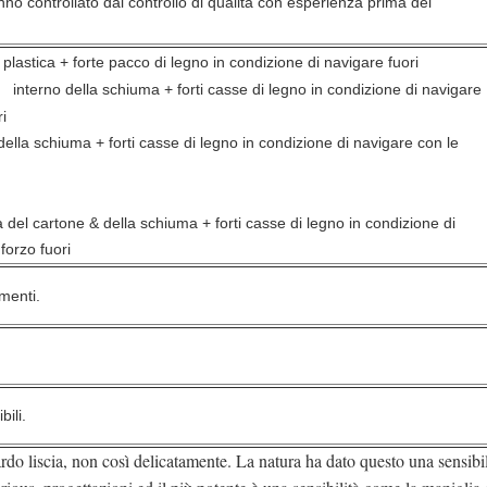
hanno controllato dal controllo di qualità con esperienza prima del
 plastica + forte pacco di legno in condizione di navigare fuori
interno della schiuma +
forti casse di legno in condizione di navigare
ri
la schiuma +
forti casse di legno in condizione di navigare con le
la del cartone & della schiuma +
forti casse di legno in condizione di
forzo fuori
menti.
bili.
do liscia, non così delicatamente. La natura ha dato questo una sensibil