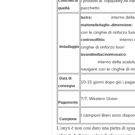
I prodotti di Topquality.All 
Controllo di
pacchetto.
qualità
interno della
lastra:
mattonelle/taglio--dimensione:
con le cinghie di rinforzo fuo
interno del
controsoffitto:
Imballaggio
cinghie di rinforzo fuori
lavandino/bacino/mosaico:
interno della scato
navigare con le cinghie di rin
Data di
10-15 giorni dopo giù i paga
consegna
T/T, Western Union.
Pagamento
I campioni liberi sono disponi
Campione
L'onyx è non così duro una pietra di sguar