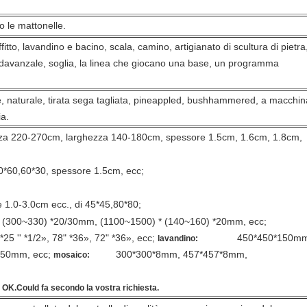
o le mattonelle.
itto, lavandino e bacino, scala, camino, artigianato di scultura di pietra
, davanzale, soglia, la linea che giocano una base, un programma
rice, naturale, tirata sega tagliata, pineappled, bushhammered, a macchin
ia.
0-270cm, larghezza 140-180cm, spessore 1.5cm, 1.6cm, 1.8cm,
0*30, spessore 1.5cm, ecc;
 1.0-3.0cm ecc., di 45*45,80*80;
~330) *20/30mm, (1100~1500) * (140~160) *20mm, ecc;
25 '' *1/2», 78" *36», 72" *36», ecc;
450*450*150mm
lavandino:
50mm, ecc;
300*300*8mm, 457*457*8mm,
mosaico:
 OK.Could fa secondo la vostra richiesta.