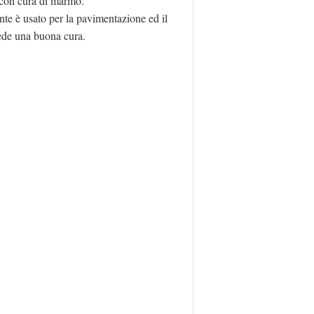
a con cura di marmo.
nte è usato per la pavimentazione ed il
hiede una buona cura.