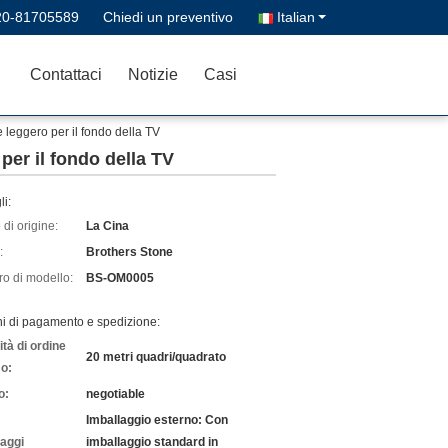
20-81705589
Chiedi un preventivo
Italian
Contattaci
Notizie
Casi
 leggero per il fondo della TV
per il fondo della TV
li:
di origine:
La Cina
:
Brothers Stone
o di modello:
BS-OM0005
ni di pagamento e spedizione:
tà di ordine
20 metri quadri/quadrato
o:
o:
negotiable
Imballaggio esterno: Con
laggi
imballaggio standard in