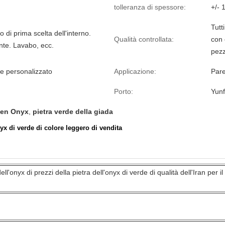
tolleranza di spessore:
+/-
Tutt
di prima scelta dell'interno.
Qualità controllata:
con 
te. Lavabo, ecc.
pezz
e personalizzato
Applicazione:
Pare
Porto:
Yunf
een Onyx
,
pietra verde della giada
yx di verde di colore leggero di vendita
ll'onyx di prezzi della pietra dell'onyx di verde di qualità dell'Iran per il