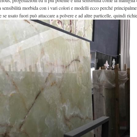
 arious, progettazioni ed il più potente è una sensibilità come la manigli
 sensibilità morbida con i vari colori e modelli ecco perché principalme
 e se usato fuori può attaccare a polvere e ad altre particelle, quindi ric