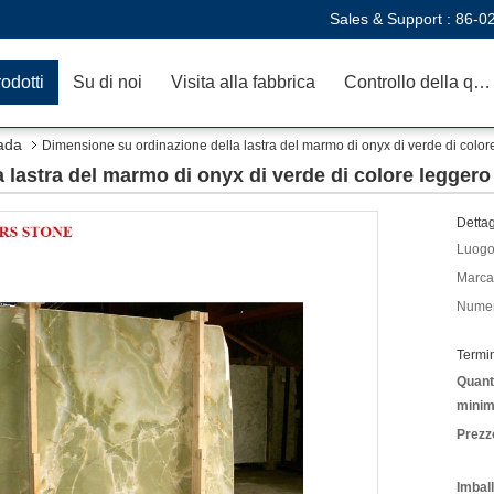
Sales & Support :
86-0
odotti
Su di noi
Visita alla fabbrica
Controllo della qualità
iada
Dimensione su ordinazione della lastra del marmo di onyx di verde di colore
lastra del marmo di onyx di verde di colore leggero 
Dettag
Luogo 
Marca
Numer
Termi
Quanti
minim
Prezz
Imbal