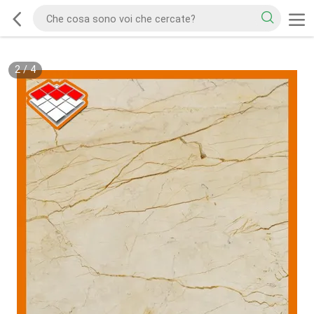
2
/
4