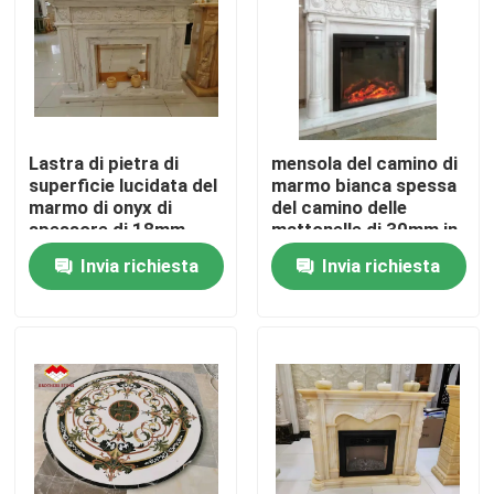
Visita alla fabbrica
Controllo della qualità
Lastra di pietra di
mensola del camino di
superficie lucidata del
marmo bianca spessa
Contattaci
marmo di onyx di
del camino delle
spessore di 18mm
mattonelle di 30mm in
tutto le ispirazioni di
Invia richiesta
Invia richiesta
Notizie
bordi
Casi
Chiedi un preventivo
Lastre di pietra del granito