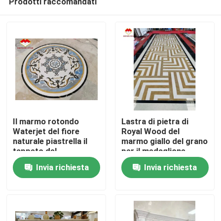
Prodotti raccomandati
Il marmo rotondo
Lastra di pietra di
Waterjet del fiore
Royal Wood del
naturale piastrella il
marmo giallo del grano
tappeto del
per il medaglione
Casa.
medaglione
Waterjet dell'ingresso
Invia richiesta
Invia richiesta
Prodotti
Su di noi