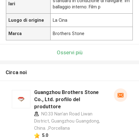
standard in condizione di navigare. Im
lari
ballaggio interno: Film p
Luogo di origine
La Cina
Marca
Brothers Stone
Osservi più
Circa noi
Guangzhou Brothers Stone
Co., Ltd. profilo del
produttore
NO.33 Nan'an Road Liwan
District, Guangzhou Guangdong,
China. ,Porcellana
5.0