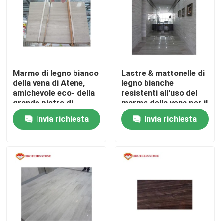
Visita alla fabbrica
Controllo della qualità
Marmo di legno bianco
Lastre & mattonelle di
della vena di Atene,
legno bianche
Contattaci
amichevole eco- della
resistenti all'uso del
grande pietra di
marmo della vena per il
marmo della lastra
rivestimento per
Invia richiesta
Invia richiesta
Notizie
pavimenti & del parete
Casi
Chiedi un preventivo
Lastre di pietra del granito