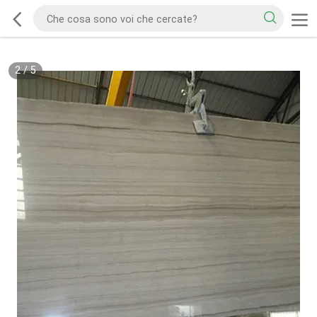
2
/
5