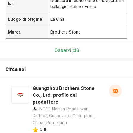
standard in condizione di navigare. Im
lari
ballaggio interno: Film p
Luogo di origine
La Cina
Marca
Brothers Stone
Osservi più
Circa noi
Guangzhou Brothers Stone
Co., Ltd. profilo del
produttore
NO.33 Nan'an Road Liwan
District, Guangzhou Guangdong,
China. ,Porcellana
5.0