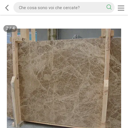
2
/
4