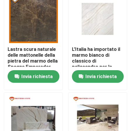
Visita alla fabbrica
Controllo della qualità
Lastra scura naturale
L'Italia ha importato il
Contattaci
delle mattonelle della
marmo bianco di
pietra del marmo della
classico di
Spagna Emperador
palissandro per la
Notizie
per il controsoffitto
cima di vanità del
Invia richiesta
Invia richiesta
bagno
Casi
Chiedi un preventivo
Lastre di pietra del granito