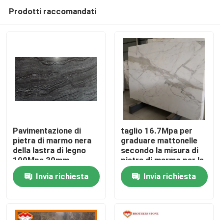
Prodotti raccomandati
Pavimentazione di
taglio 16.7Mpa per
pietra di marmo nera
graduare mattonelle
della lastra di legno
secondo la misura di
Casa.
100Mpa 30mm
pietra di marmo per le
scale della parete
Invia richiesta
Invia richiesta
Prodotti
Su di noi