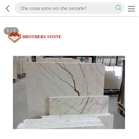
1
/
1