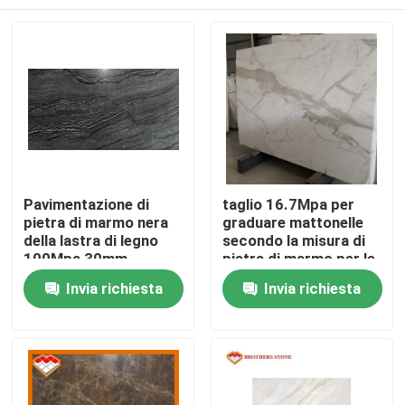
Pavimentazione di
taglio 16.7Mpa per
pietra di marmo nera
graduare mattonelle
della lastra di legno
secondo la misura di
100Mpa 30mm
pietra di marmo per le
scale della parete
Casa.
Invia richiesta
Invia richiesta
Prodotti
Su di noi