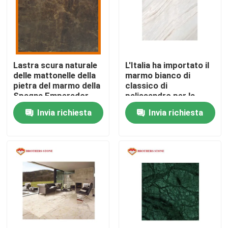
Visita alla fabbrica
Controllo della qualità
Lastra scura naturale
L'Italia ha importato il
delle mattonelle della
marmo bianco di
pietra del marmo della
classico di
Contattaci
Spagna Emperador
palissandro per la
per il controsoffitto
cima di vanità del
Invia richiesta
Invia richiesta
bagno
Notizie
Casi
Chiedi un preventivo
Lastre di pietra del granito