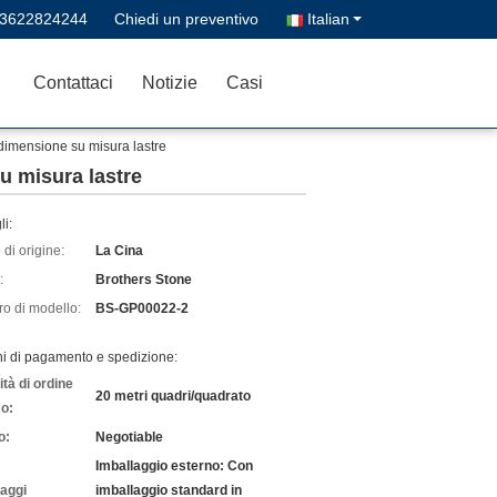
13622824244
Chiedi un preventivo
Italian
Contattaci
Notizie
Casi
i dimensione su misura lastre
su misura lastre
li:
di origine:
La Cina
:
Brothers Stone
o di modello:
BS-GP00022-2
ni di pagamento e spedizione:
tà di ordine
20 metri quadri/quadrato
o:
o:
Negotiable
Imballaggio esterno: Con
laggi
imballaggio standard in