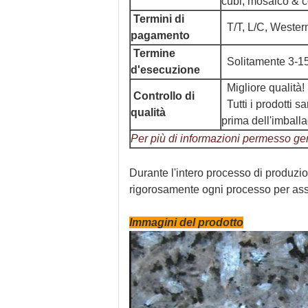
cubi, mosaico & co
Termini di
T/T, L/C, Weste
pagamento
Termine
Solitamente 3-15
d'esecuzione
Migliore qualità!
Controllo di
Tutti i prodotti 
qualità
prima dell'imballa
Per più di informazioni permesso gen
Durante l'intero processo di produzion
rigorosamente ogni processo per assi
Immagini del prodotto