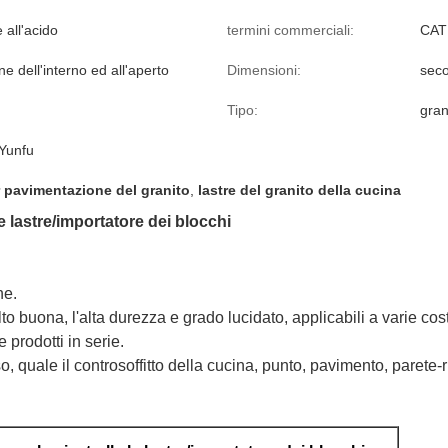
 all'acido
termini commerciali:
CAT
e dell'interno ed all'aperto
Dimensioni:
seco
Tipo:
gran
Yunfu
r pavimentazione del granito
,
lastre del granito della cucina
 le lastre/importatore dei blocchi
ne.
lto buona, l'alta durezza e grado lucidato, applicabili a varie cos
 prodotti in serie.
o, quale il controsoffitto della cucina, punto, pavimento, parete-