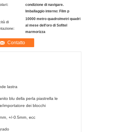
olari:
condizione di navigare.
Imballaggio interno: Film p
10000 metro quadro/metri quadri
ità di
al mese dell'oro di Sofitel
ntazione:
marmorizza
Contatto
de lastra
anito blu della perla piastrella le
re/importatore dei blocchi
1mm, +/-0.5mm, ecc
grado