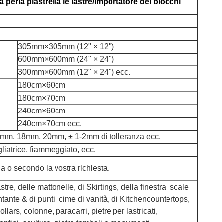
la perla piastrella le lastre/importatore dei blocchi
305mm×305mm (12" × 12")
600mm×600mm (24" × 24")
300mm×600mm (12" × 24") ecc.
180cm×60cm
180cm×70cm
240cm×60cm
240cm×70cm ecc.
m, 18mm, 20mm, ± 1-2mm di tolleranza ecc.
liatrice, fiammeggiato, ecc.
a o secondo la vostra richiesta.
tre, delle mattonelle, di Skirtings, della finestra, scale
ante & di punti, cime di vanità, di Kitchencountertops,
llars, colonne, paracarri, pietre per lastricati,