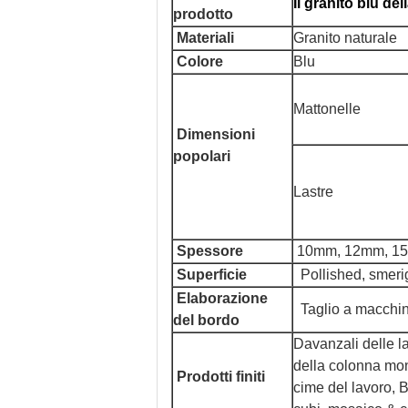
Il granito blu del
prodotto
Materiali
Granito naturale
Colore
Blu
Mattonelle
Dimensioni
popolari
Lastre
Spessore
10mm, 12mm, 15m
Superficie
Pollished, smerig
Elaborazione
Taglio a macchin
del bordo
Davanzali delle las
della colonna mont
Prodotti finiti
cime del lavoro, Bo