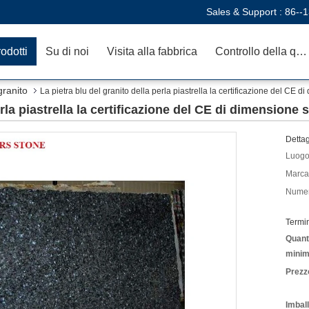
Sales & Support :
86--
odotti
Su di noi
Visita alla fabbrica
Controllo della qualità
granito
La pietra blu del granito della perla piastrella la certificazione del CE d
erla piastrella la certificazione del CE di dimensione 
Dettag
Luogo 
Marca
Numer
Termi
Quanti
minim
Prezz
Imbal