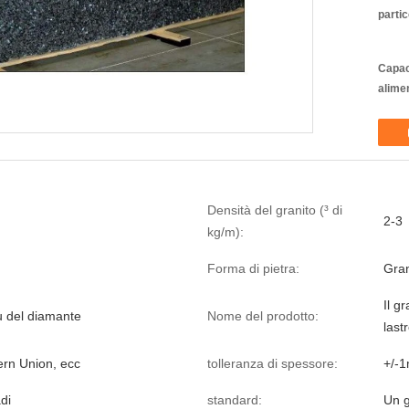
partic
Capac
alime
Densità del granito (³ di
2-3
kg/m):
Forma di pietra:
Gran
Il gr
u del diamante
Nome del prodotto:
last
ern Union, ecc
tolleranza di spessore:
+/-
di
standard:
Un 