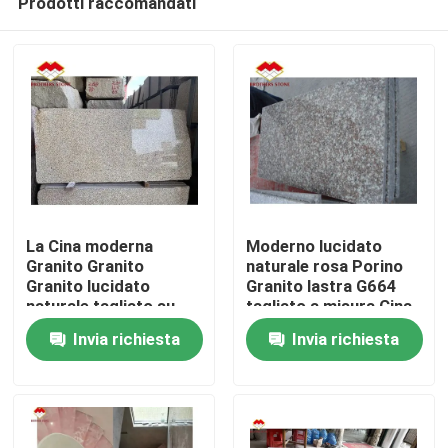
Prodotti raccomandati
La Cina moderna
Moderno lucidato
Granito Granito
naturale rosa Porino
Granito lucidato
Granito lastra G664
naturale tagliato su
tagliato a misura Cina
Casa.
misura Cina rosa
rosa porno Rosa
Invia richiesta
Invia richiesta
porno rosa Granito
Prezzi
Prodotti
Su di noi