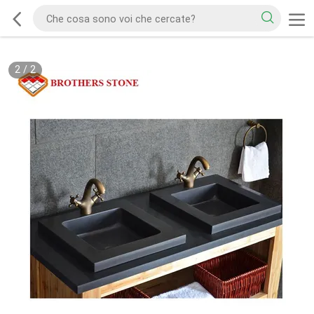
2
/
2