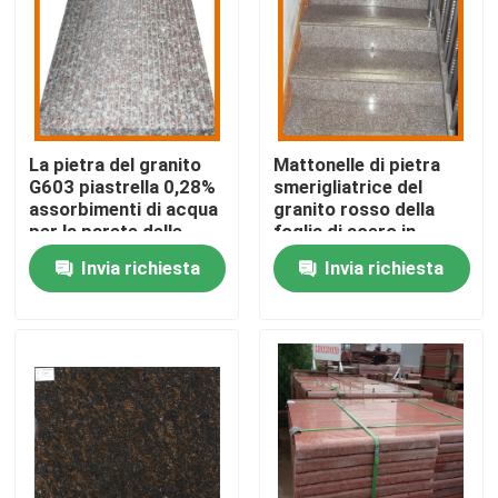
Visita alla fabbrica
Controllo della qualità
La pietra del granito
Mattonelle di pietra
G603 piastrella 0,28%
smerigliatrice del
Contattaci
assorbimenti di acqua
granito rosso della
per la parete delle
foglia di acero in
scale
controsoffitti
Invia richiesta
Invia richiesta
Notizie
Casi
Chiedi un preventivo
Lastre di pietra del granito