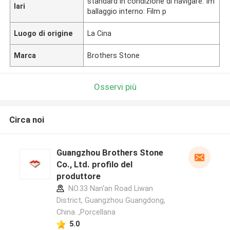
standard in condizione di navigare. Im
lari
ballaggio interno: Film p
Luogo di origine
La Cina
Marca
Brothers Stone
Osservi più
Circa noi
Guangzhou Brothers Stone
Co., Ltd. profilo del
produttore
NO.33 Nan'an Road Liwan
District, Guangzhou Guangdong,
China. ,Porcellana
5.0