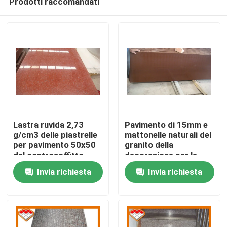
Prodotti raccomandati
Lastra ruvida 2,73
Pavimento di 15mm e
g/cm3 delle piastrelle
mattonelle naturali del
per pavimento 50x50
granito della
del controsoffitto
decorazione per le
Casa.
della cucina del
cime di vanità
Invia richiesta
Invia richiesta
granito di colore
rosso
Prodotti
Su di noi