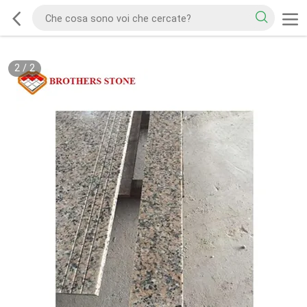
2
/
2